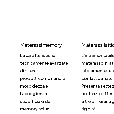
Materassi memory
Materassi latti
Le caratteristiche
L’intramontabil
tecnicamente avanzate
materasso in lat
di questi
interamente rea
prodotti combinano la
con lattice natur
morbidezza e
Presenta sette 
l’accoglienza
portanza differ
superficiale del
e tre differenti 
memory ad un
rigidità