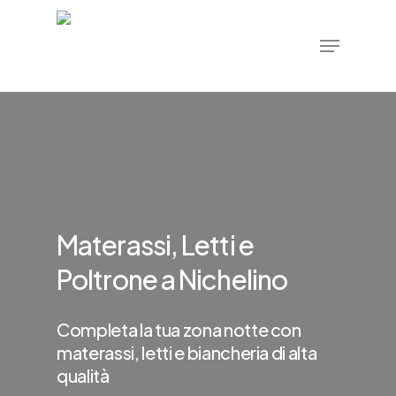
Skip
Menu
to
main
content
Materassi, Letti e
Poltrone a Nichelino
Completa la tua zona notte con
materassi, letti e biancheria di alta
qualità