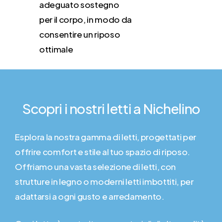
adeguato sostegno
per il corpo, in modo da
consentire un riposo
ottimale
Scopri
i
nostri
letti
a
Nichelino
Esplora la nostra gamma di letti, progettati per
offrire comfort e stile al tuo spazio di riposo.
Offriamo una vasta selezione di letti, con
strutture in legno o moderni letti imbottiti, per
adattarsi a ogni gusto e arredamento.