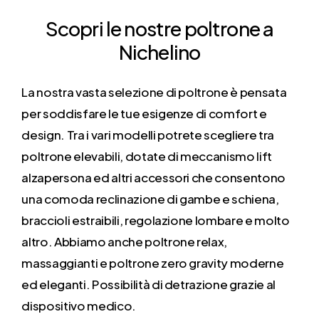
Scopri
le
nostre
poltrone
a
Nichelino
La nostra vasta selezione di poltrone è pensata
per soddisfare le tue esigenze di comfort e
design. Tra i vari modelli potrete scegliere tra
poltrone elevabili, dotate di meccanismo lift
alzapersona ed altri accessori che consentono
una comoda reclinazione di gambe e schiena,
braccioli estraibili, regolazione lombare e molto
altro. Abbiamo anche poltrone relax,
massaggianti e poltrone zero gravity moderne
ed eleganti. Possibilità di detrazione grazie al
dispositivo medico.