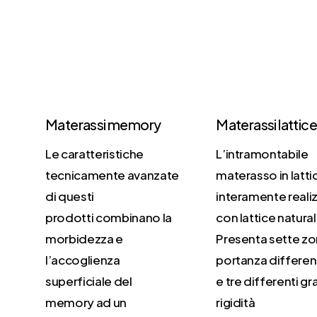
Materassi memory
Materassi lattic
Le caratteristiche
L’intramontabile
tecnicamente avanzate
materasso in latti
di questi
interamente reali
prodotti combinano la
con lattice natura
morbidezza e
Presenta sette zo
l’accoglienza
portanza differen
superficiale del
e tre differenti gr
memory ad un
rigidità