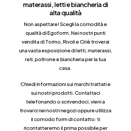
materassi, letti e biancheria di
alta qualità
Non aspettare! Scegli la comodità e
qualità di Egoform. Nei nostri punti
vendita di Torino, Rivoli e Ciriè troverai
una vasta esposizione di letti, materassi,
reti, poltrone e biancheria per la tua
casa.
Chiedi informazioni sui marchi trattati e
sui nostri prodotti. Contattaci
telefonando o scrivendoci, vieni a
trovarci nei nostri negozi oppure utilizza
il comodo form di contatto: ti
ricontatteremo il prima possibile per