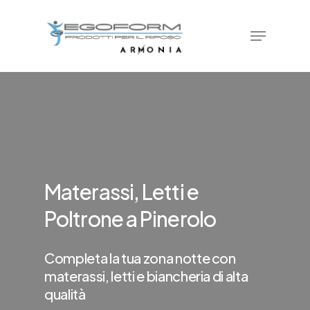
Skip
Menu
to
main
content
Materassi, Letti e
Poltrone a Pinerolo
Completa la tua zona notte con
materassi, letti e biancheria di alta
qualità