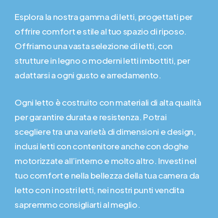
Esplora la nostra gamma di letti, progettati per
offrire comfort e stile al tuo spazio di riposo.
Offriamo una vasta selezione di letti, con
strutture in legno o moderni letti imbottiti, per
adattarsi a ogni gusto e arredamento.
Ogni letto è costruito con materiali di alta qualità
per garantire durata e resistenza. Potrai
scegliere tra una varietà di dimensioni e design,
inclusi letti con contenitore anche con doghe
motorizzate all’interno e molto altro. Investi nel
tuo comfort e nella bellezza della tua camera da
letto con i nostri letti, nei nostri punti vendita
sapremmo consigliarti al meglio.