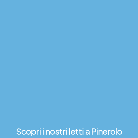
Scopri
i
nostri
letti
a
Pinerolo