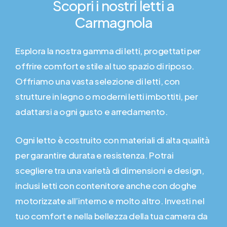
Scopri
i
nostri
letti
a
Carmagnola
Esplora la nostra gamma di letti, progettati per
offrire comfort e stile al tuo spazio di riposo.
Offriamo una vasta selezione di letti, con
strutture in legno o moderni letti imbottiti, per
adattarsi a ogni gusto e arredamento.
Ogni letto è costruito con materiali di alta qualità
per garantire durata e resistenza. Potrai
scegliere tra una varietà di dimensioni e design,
inclusi letti con contenitore anche con doghe
motorizzate all’interno e molto altro. Investi nel
tuo comfort e nella bellezza della tua camera da