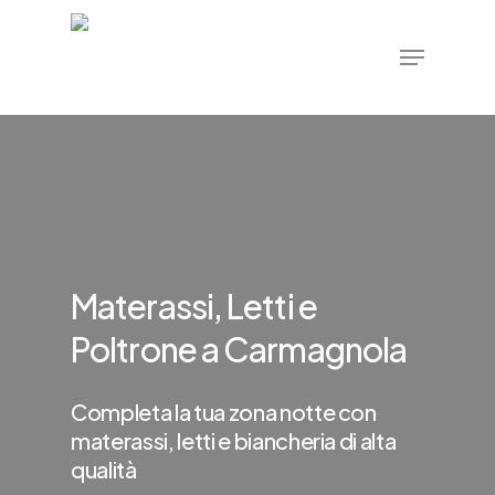
Skip
Menu
to
main
content
Materassi, Letti e
Poltrone a Carmagnola
Completa la tua zona notte con
materassi, letti e biancheria di alta
qualità