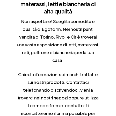
materassi, letti e biancheria di
alta qualità
Non aspettare! Scegli la comodità e
qualità di Egoform. Nei nostri punti
vendita di Torino, Rivoli e Ciriè troverai
una vasta esposizione di letti, materassi,
reti, poltrone e biancheria per la tua
casa.
Chiedi informazioni sui marchi trattati e
sui nostri prodotti. Contattaci
telefonando o scrivendoci, vieni a
trovarci nei nostri negozi oppure utilizza
il comodo form di contatto: ti
ricontatteremo il prima possibile per