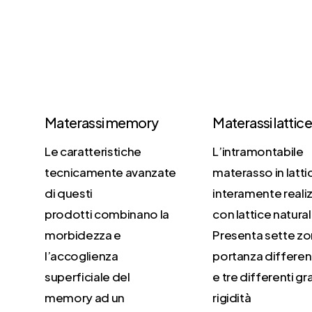
Materassi memory
Materassi lattic
Le caratteristiche
L’intramontabile
tecnicamente avanzate
materasso in latti
di questi
interamente reali
prodotti combinano la
con lattice natura
morbidezza e
Presenta sette zo
l’accoglienza
portanza differen
superficiale del
e tre differenti gr
memory ad un
rigidità