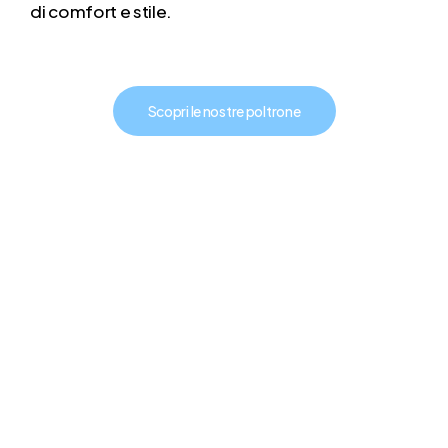
di comfort e stile.
Scopri le nostre poltrone