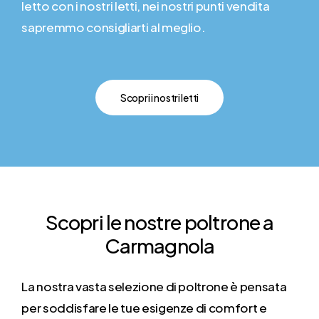
letto con i nostri letti, nei nostri punti vendita
sapremmo consigliarti al meglio.
Scopri i nostri letti
Scopri
le
nostre
poltrone
a
Carmagnola
La nostra vasta selezione di poltrone è pensata
per soddisfare le tue esigenze di comfort e