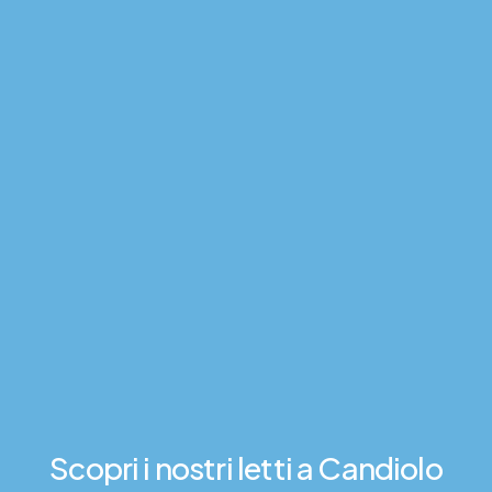
Scopri
i
nostri
letti
a
Candiolo