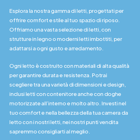
Esplora la nostra gamma di letti, progettati per
offrire comfort e stile al tuo spazio di riposo.
Offriamo una vasta selezione di letti, con
strutture in legno o moderni letti imbottiti, per
adattarsi a ogni gusto e arredamento.
Ogni letto è costruito con materiali di alta qualità
per garantire durata e resistenza. Potrai
scegliere tra una varietà di dimensioni e design,
inclusi letti con contenitore anche con doghe
motorizzate all’interno e molto altro. Investi nel
tuo comfort e nella bellezza della tua camera da
letto con i nostri letti, nei nostri punti vendita
sapremmo consigliarti al meglio.