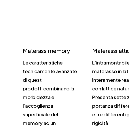
Materassi memory
Materassi latti
Le caratteristiche
L’intramontabil
tecnicamente avanzate
materasso in lat
di questi
interamente rea
prodotti combinano la
con lattice natur
morbidezza e
Presenta sette 
l’accoglienza
portanza differ
superficiale del
e tre differenti 
memory ad un
rigidità