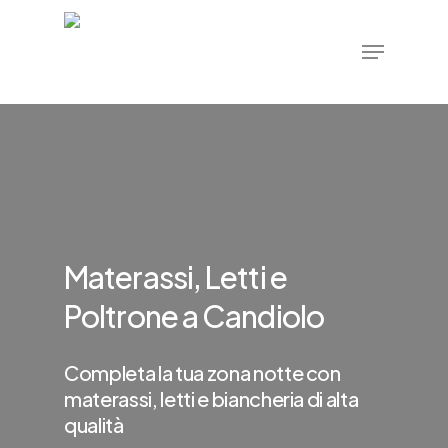
Skip
Menu
to
main
content
Materassi, Letti e
Poltrone a Candiolo
Completa la tua zona notte con
materassi, letti e biancheria di alta
qualità