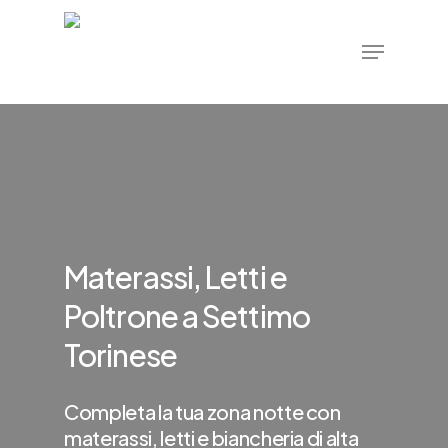
Skip
Menu
to
main
content
Materassi, Letti e
Poltrone a Settimo
Torinese
Completa la tua zona notte con
materassi, letti e biancheria di alta