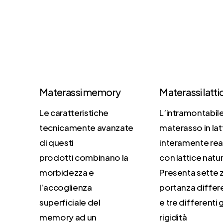
Materassi memory
Materassi latti
Le caratteristiche
L’intramontabil
tecnicamente avanzate
materasso in lat
di questi
interamente rea
prodotti combinano la
con lattice natur
morbidezza e
Presenta sette 
l’accoglienza
portanza differ
superficiale del
e tre differenti 
memory ad un
rigidità