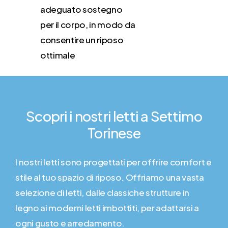
adeguato sostegno
per il corpo, in modo da
consentire un riposo
ottimale
Scopri
i
nostri
letti
a
Settimo
Torinese
I nostri letti sono progettati per offrire comfort e
stile al tuo spazio di riposo. Offriamo una vasta
selezione di letti, dalle classiche strutture in
legno ai moderni letti imbottiti, per adattarsi a
ogni gusto e arredamento.