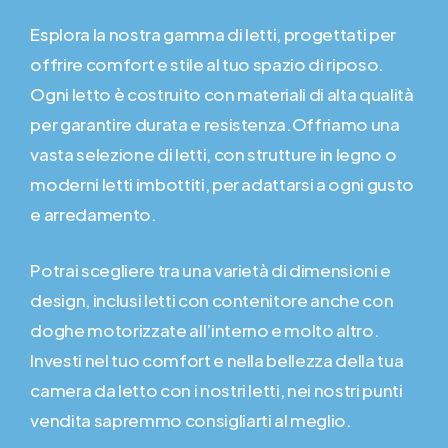
Esplora la nostra gamma di letti, progettati per
offrire comfort e stile al tuo spazio di riposo.
Ogni letto è costruito con materiali di alta qualità
per garantire durata e resistenza.Offriamo una
vasta selezione di letti, con strutture in legno o
moderni letti imbottiti, per adattarsi a ogni gusto
e arredamento.
Potrai scegliere tra una varietà di dimensioni e
design, inclusi letti con contenitore anche con
doghe motorizzate all’interno e molto altro.
Investi nel tuo comfort e nella bellezza della tua
camera da letto con i nostri letti, nei nostri punti
vendita sapremmo consigliarti al meglio.