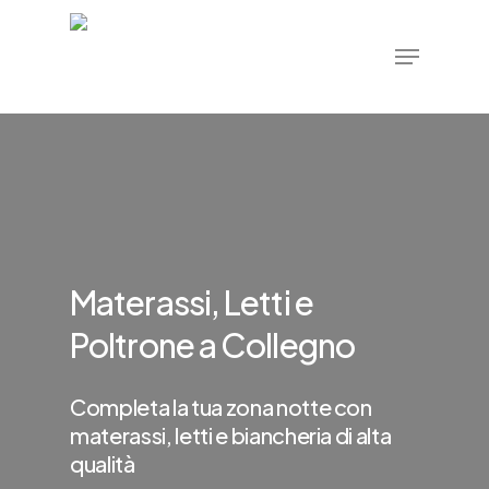
Skip
Menu
to
main
content
Materassi, Letti e
Poltrone a Collegno
Completa la tua zona notte con
materassi, letti e biancheria di alta
qualità