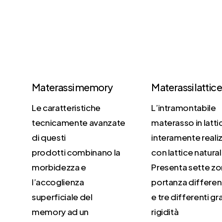
Materassi memory
Materassi lattic
Le caratteristiche
L’intramontabile
tecnicamente avanzate
materasso in latti
di questi
interamente reali
prodotti combinano la
con lattice natura
morbidezza e
Presenta sette zo
l’accoglienza
portanza differen
superficiale del
e tre differenti gr
memory ad un
rigidità