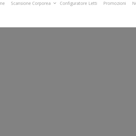
one
Scansione Corporea
Configuratore Letti
Promozioni
N