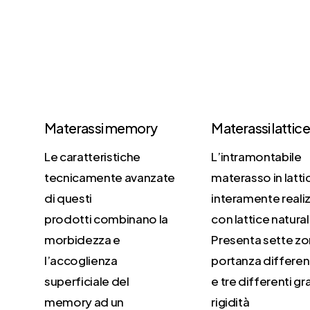
Materassi memory
Materassi lattic
Le caratteristiche
L’intramontabile
tecnicamente avanzate
materasso in latti
di questi
interamente reali
prodotti combinano la
con lattice natura
morbidezza e
Presenta sette zo
l’accoglienza
portanza differen
superficiale del
e tre differenti gr
memory ad un
rigidità