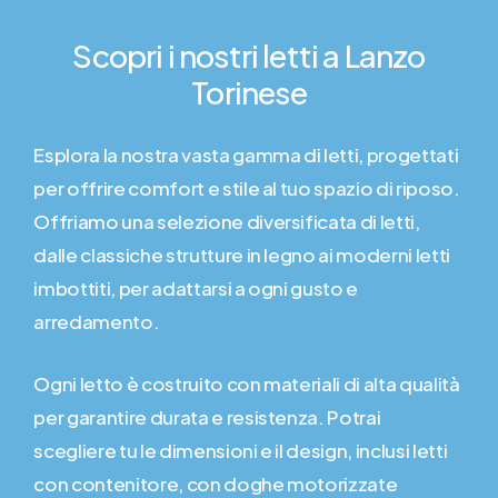
Scopri
i
nostri
letti
a
Lanzo
Torinese
Esplora la nostra vasta gamma di letti, progettati
per offrire comfort e stile al tuo spazio di riposo.
Offriamo una selezione diversificata di letti,
dalle classiche strutture in legno ai moderni letti
imbottiti, per adattarsi a ogni gusto e
arredamento.
Ogni letto è costruito con materiali di alta qualità
per garantire durata e resistenza. Potrai
scegliere tu le dimensioni e il design, inclusi letti
con contenitore, con doghe motorizzate