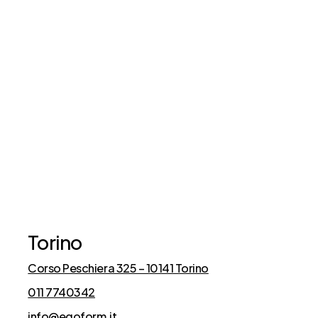
Cosa dicono di noi
Torino
Corso Peschiera 325 – 10141 Torino
011 7740342
info@egoform.it