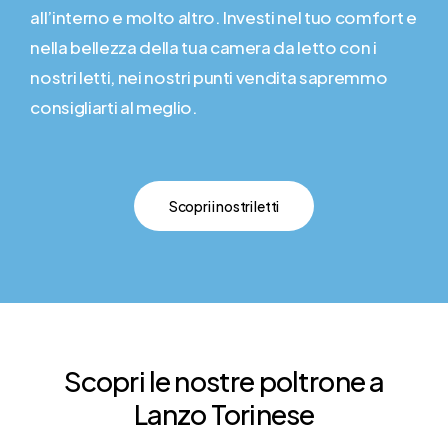
all’interno e molto altro. Investi nel tuo comfort e
nella bellezza della tua camera da letto con i
nostri letti, nei nostri punti vendita sapremmo
consigliarti al meglio.
Scopri i nostri letti
Scopri
le
nostre
poltrone
a
Lanzo Torinese