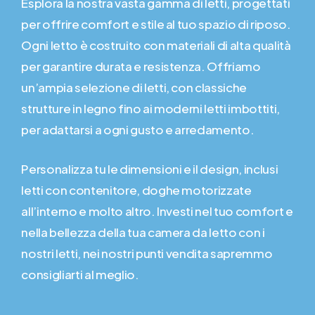
Esplora la nostra vasta gamma di letti, progettati
per offrire comfort e stile al tuo spazio di riposo.
Ogni letto è costruito con materiali di alta qualità
per garantire durata e resistenza. Offriamo
un’ampia selezione di letti, con classiche
strutture in legno fino ai moderni letti imbottiti,
per adattarsi a ogni gusto e arredamento.
Personalizza tu le dimensioni e il design, inclusi
letti con contenitore, doghe motorizzate
all’interno e molto altro. Investi nel tuo comfort e
nella bellezza della tua camera da letto con i
nostri letti, nei nostri punti vendita sapremmo
consigliarti al meglio.