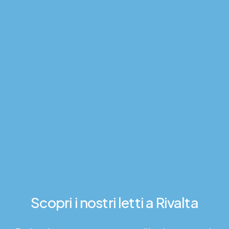
Scopri
i
nostri
letti
a Rivalta