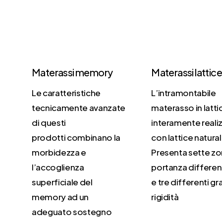
Materassi memory
Materassi lattic
Le caratteristiche
L’intramontabile
tecnicamente avanzate
materasso in latti
di questi
interamente reali
prodotti combinano la
con lattice natura
morbidezza e
Presenta sette zo
l’accoglienza
portanza differen
superficiale del
e tre differenti gr
memory ad un
rigidità
adeguato sostegno