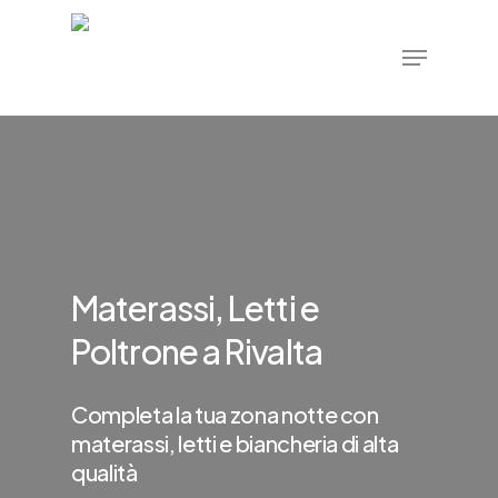
Skip
Menu
to
Close
main
Menu
content
Materassi, Letti e
Poltrone a Rivalta
Completa la tua zona notte con
materassi, letti e biancheria di alta
qualità