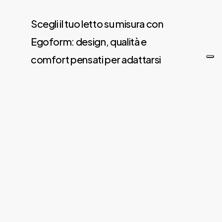
Scegli il tuo letto su misura con
Egoform: design, qualità e
comfort pensati per adattarsi
davvero al tuo stile di vita.
✅ Personalizzazione totale:
contenitore o senza, piedini a
scelta, giroletto in diverse altezze,
ampia palette di colori e tessuti.
✅
Consegna gratuita
direttamente a casa tua.