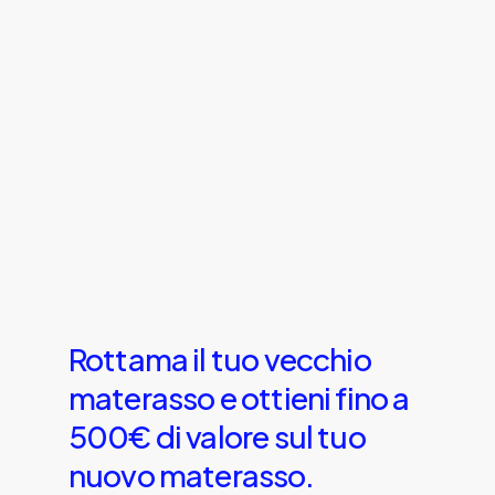
Rottama
il
tuo
vecchio
materasso
e
ottieni
fino
a
500€
di
valore
sul
tuo
nuovo
materasso.