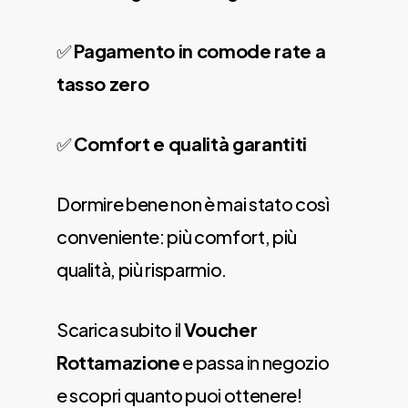
✅
Pagamento in comode rate a
tasso zero
✅
Comfort e qualità garantiti
Dormire bene non è mai stato così
conveniente: più comfort, più
qualità, più risparmio.
Scarica subito il
Voucher
Rottamazione
e passa in negozio
e scopri quanto puoi ottenere!