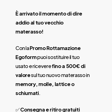
È arrivato il momento di dire
addio al tuo vecchio
materasso!
Con la
Promo Rottamazione
Egoform
puoi sostituire il tuo
usato e ricevere
fino a 500€ di
valore
sul tuo nuovo materasso in
memory, molle, lattice o
schiumati
.
✅
Consegna e ritiro gratuiti