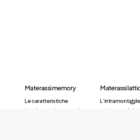
Materassi memory
Materassi latti
Le caratteristiche
L’intramontabil
tecnicamente avanzate
materasso in lat
di questi
interamente rea
prodotti combinano la
con lattice natur
morbidezza e
Presenta sette 