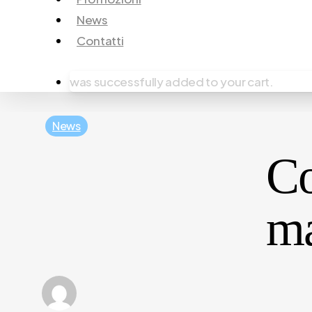
News
Contatti
was successfully added to your cart.
News
Co
ma