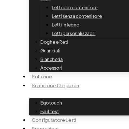
Letti con contenitore
Letti senza contenitore
Letti in legno
Letti personalizzabili
Doghe e Reti
Guanciali
Biancheria
Accessori
Poltrone
Scansione Corporea
Egotouch
Fai il test
Configuratore Letti
Promozioni