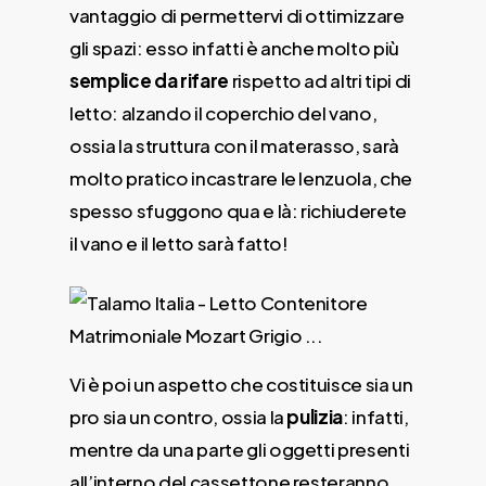
vantaggio di permettervi di ottimizzare
gli spazi: esso infatti è anche molto più
semplice da rifare
rispetto ad altri tipi di
letto: alzando il coperchio del vano,
ossia la struttura con il materasso, sarà
molto pratico incastrare le lenzuola, che
spesso sfuggono qua e là: richiuderete
il vano e il letto sarà fatto!
Vi è poi un aspetto che costituisce sia un
pro sia un contro, ossia la
pulizia
: infatti,
mentre da una parte gli oggetti presenti
all’interno del cassettone resteranno