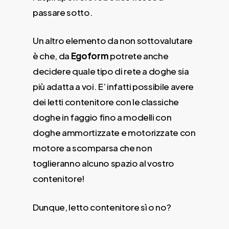
passare sotto.
Un altro elemento da non sottovalutare
è che, da
Egoform
potrete anche
decidere quale tipo di rete a doghe sia
più adatta a voi. E’ infatti possibile avere
dei letti contenitore con le classiche
doghe in faggio fino a modelli con
doghe ammortizzate e motorizzate con
motore a scomparsa che non
toglieranno alcuno spazio al vostro
contenitore!
Dunque, letto contenitore sì o no?