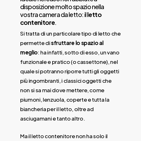
disposizione molto spazio nella
vostra camera da letto: il
letto
contenitore
.
Si tratta di un particolare tipo di letto che
permette di
sfruttare lo spazio al
meglio
: ha infatti, sotto di esso, un vano
funzionale e pratico (o cassettone), nel
quale si potranno riporre tutti gli oggetti
più ingombranti, i classici oggetti che
non si sa mai dove mettere, come
piumoni, lenzuola, coperte e tutta la
biancheria per il letto, oltre ad
asciugamani e tanto altro.
Ma il letto contenitore non ha solo il