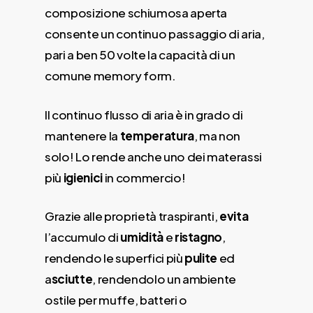
composizione schiumosa aperta
consente un continuo passaggio di aria,
pari a ben 50 volte la capacità di un
comune memory form.
Il continuo flusso di aria è in grado di
mantenere la
temperatura
, ma non
solo! Lo rende anche uno dei materassi
più
igienici
in commercio!
Grazie alle proprietà traspiranti,
evita
l’accumulo di
umidità
e
ristagno
,
rendendo le superfici più
pulite
ed
a
sciutte
, rendendolo un ambiente
ostile per muffe, batteri o