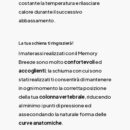
costante la temperatura e rilasciare
calore durante il successivo
abbassamento.
La tua schiena ti ringrazierà!
I materassi realizzati con il Memory
Breeze sono molto
confortevoli
ed
accoglienti
; la schiuma con cui sono
stati realizzati ti consentirà di mantenere
in ogni momento la corretta posizione
della tua
colonna vertebrale
, riducendo
al minimo i punti di pressione ed
assecondando la naturale forma delle
curve anatomiche
.