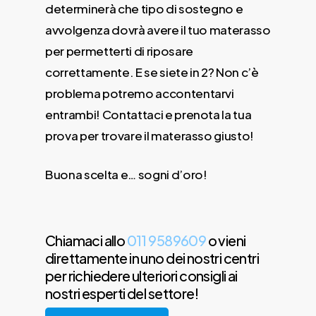
determinerà che tipo di sostegno e
avvolgenza dovrà avere il tuo materasso
per permetterti di riposare
correttamente. E se siete in 2? Non c’è
problema potremo accontentarvi
entrambi! Contattaci e prenota la tua
prova per trovare il materasso giusto!
Buona scelta e… sogni d’oro!
Chiamaci allo
011 9589609
o vieni
direttamente in uno dei nostri centri
per richiedere ulteriori consigli ai
nostri esperti del settore!