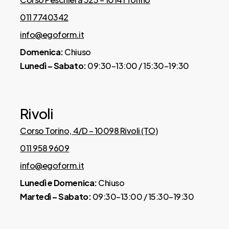
consente la rimozione completa del
011 7740342
rivestimento, facilitando la
info@egoform.it
manutenzione.
Domenica:
Chiuso
Lunedì – Sabato:
09:30–13:00 / 15:30–19:30
Fascia perimetrale 3D traspirante
Favorisce la circolazione dell’aria
all’interno del materasso, aiutando a
Rivoli
mantenere un microclima asciutto e
salubre.
Corso Torino, 4/D – 10098 Rivoli (TO)
NB: non disponibile per il rivestimento Dual
011 958 9609
Clima
info@egoform.it
Lunedì e Domenica:
Chiuso
Maniglie laterali
Martedì – Sabato:
09:30–13:00 / 15:30–19:30
Resistenti e funzionali, rendono più
semplice spostare o ruotare il