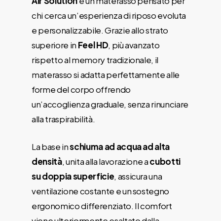
Air Solution
è un materasso pensato per
chi cerca un’esperienza di riposo evoluta
e personalizzabile. Grazie allo strato
superiore in
Feel HD
, più avanzato
rispetto al memory tradizionale, il
materasso si adatta perfettamente alle
forme del corpo offrendo
un’accoglienza graduale, senza rinunciare
alla traspirabilità.
La base in
schiuma ad acqua ad alta
densità
, unita alla lavorazione a
cubotti
su doppia superficie
, assicura una
ventilazione costante e un sostegno
ergonomico differenziato. Il comfort
viene ulteriormente esaltato dalla