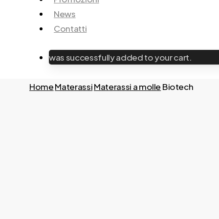
News
Contatti
was successfully added to your cart.
Home
Materassi
Materassi a molle
Biotech