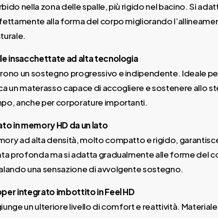
bido nella zona delle spalle, più rigido nel bacino. Si adat
fettamente alla forma del corpo migliorando l’allineame
turale.
le insacchettate ad alta tecnologia
rono un sostegno progressivo e indipendente. Ideale per
ca un materasso capace di accogliere e sostenere allo s
po, anche per corporature importanti.
ato in memory HD da un lato
ory ad alta densità, molto compatto e rigido, garantisc
nta profonda ma si adatta gradualmente alle forme del c
alando una sensazione di avvolgente sostegno.
per integrato imbottito in Feel HD
iunge un ulteriore livello di comfort e reattività. Materiale