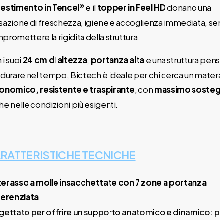
vestimento in Tencel®
e il
topper in Feel HD
donano una
sazione di freschezza, igiene e accoglienza immediata, se
promettere la rigidità della struttura.
 i suoi
24 cm di altezza
,
portanza alta
e una struttura pens
 durare nel tempo, Biotech è ideale per chi cerca un mater
onomico, resistente e traspirante
, con
massimo soste
he nelle condizioni più esigenti.
RATTERISTICHE TECNICHE
erasso a molle insacchettate con 7 zone a portanza
ferenziata
gettato per offrire un supporto anatomico e dinamico: p