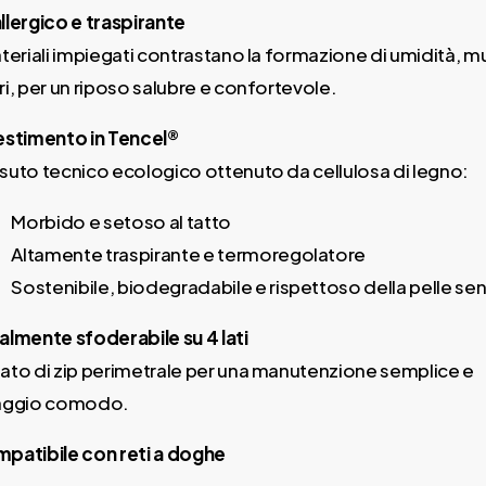
llergico e traspirante
ateriali impiegati contrastano la formazione di umidità, m
ri, per un riposo salubre e confortevole.
estimento in Tencel®
suto tecnico ecologico ottenuto da cellulosa di legno:
Morbido e setoso al tatto
Altamente traspirante e termoregolatore
Sostenibile, biodegradabile e rispettoso della pelle sen
almente sfoderabile su 4 lati
ato di zip perimetrale per una manutenzione semplice e
aggio comodo.
patibile con reti a doghe