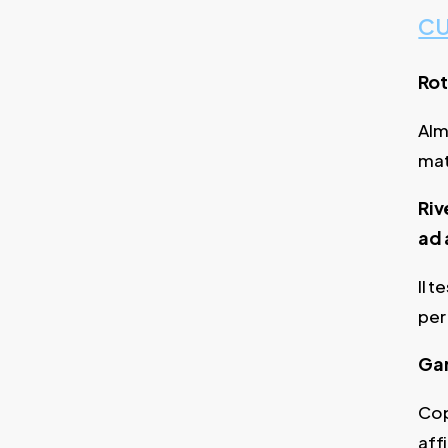
CU
Rot
Alm
mat
Riv
ad
Il 
per
Gar
Cop
aff