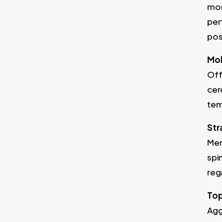
mor
per
pos
Mol
Off
cer
tem
Str
Mem
spi
reg
Top
Agg