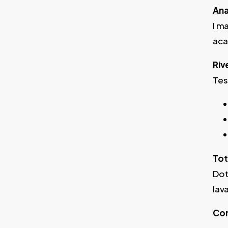
Ana
I m
aca
Riv
Tes
Tot
Dot
lav
Com