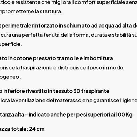
stico e resistente che migliora il comfort superficiale sen
prometterne la struttura.
 perimetrale rinforzato in schiumato ad acqua ad alta d
icura una perfetta tenuta della forma, durata e stabilità su
uperficie.
ato in cotone pressato tra molle e imbottitura
orisce la traspirazione e distribuisce il peso in modo
ogeneo.
o inferiore rivestito in tessuto 3D traspirante
liora la ventilazione del materasso e ne garantisce l’igien
tanza alta – indicato anche per pesi superiori ai 100 Kg
ezza totale: 24 cm