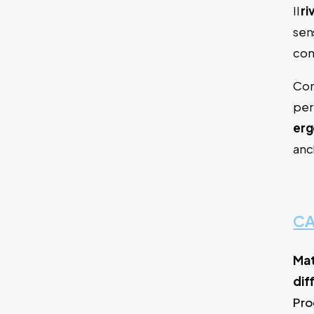
Il
ri
sen
com
Con
per
erg
anc
CA
Mat
dif
Pro