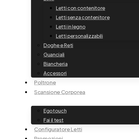
Letti con contenitore
Letti senza contenitore
Letti in legno
Letti personalizzabili
Doghe e Reti
Guanciali
Biancheria
Accessori
Poltrone
Scansione Corporea
Egotouch
Fai il test
Configuratore Letti
Promozioni