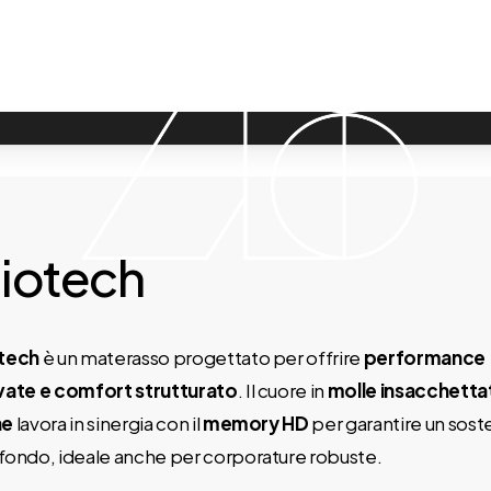
iotech
tech
è un materasso progettato per offrire
performance
vate e comfort strutturato
. Il cuore in
molle insacchettat
ne
lavora in sinergia con il
memory HD
per garantire un sos
fondo, ideale anche per corporature robuste.