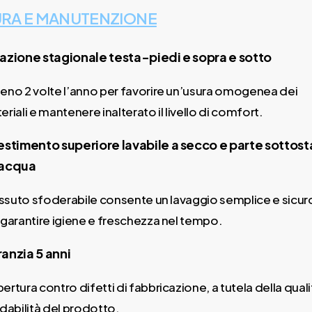
RA E MANUTENZIONE
azione stagionale testa-piedi e sopra e sotto
eno 2 volte l’anno per favorire un’usura omogenea dei
eriali e mantenere inalterato il livello di comfort.
estimento superiore lavabile a secco e parte sottos
 acqua
tessuto sfoderabile consente un lavaggio semplice e sicuro
 garantire igiene e freschezza nel tempo.
anzia 5 anni
ertura contro difetti di fabbricazione, a tutela della quali
idabilità del prodotto.