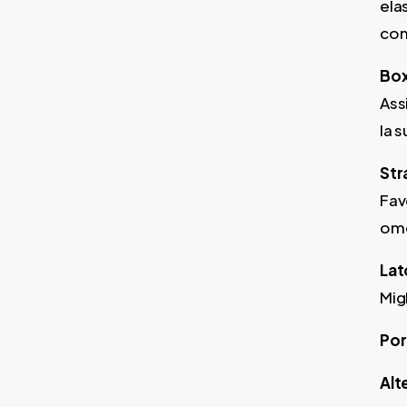
ela
com
Box
Ass
la s
Str
Fav
om
Lat
Mig
Por
Alt