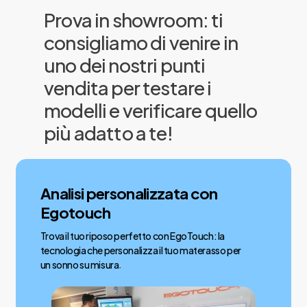
Strato in cotone pressato tra molle
Prova in showroom: ti
e imbottitura
consigliamo di venire in
uno dei nostri punti
Favorisce la stabilità, migliora la
vendita per testare i
traspirazione e ottimizza
modelli e verificare quello
l’adattabilità della superficie di
più adatto a te!
riposo.
Portanza medio-alta
Analisi personalizzata con
Sostegno ergonomico ma deciso,
Egotouch
perfetto per chi desidera una
Trova il tuo riposo perfetto con EgoTouch: la
superficie sostenitiva e ben
tecnologia che personalizza il tuo materasso per
un sonno su misura
.
calibrata.