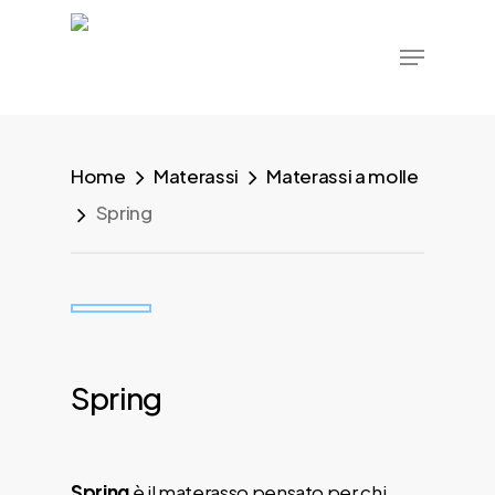
Skip
Menu
to
main
content
Home
Materassi
Materassi a molle
Spring
Spring
Spring
è il materasso pensato per chi