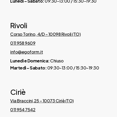
Lunedì – Sabato:
09:30–13:00 / 15:30–19:30
Fascia perimetrale 3D e maniglie
laterali
Rivoli
Corso Torino, 4/D – 10098 Rivoli (TO)
Per una traspirazione ottimale e una
movimentazione agevolata.
011 958 9609
info@egoform.it
Consigliato supporto a doghe
Lunedì e Domenica:
Chiuso
Martedì – Sabato:
09:30–13:00 / 15:30–19:30
Compatibile con tutte le basi letto a
doghe, anche motorizzate.
Ciriè
Via Braccini,25 – 10073 Ciriè (TO)
011 954 7542