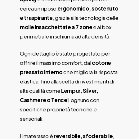
cerca un riposo
ergonomico, sostenuto
e traspirante
, grazie alla tecnologia delle
molle insacchettate a 7 zone
e al box
perimetrale in schiuma ad alta densità.
Ogni dettaglio è stato progettato per
offrire il massimo comfort, dal
cotone
pressato interno
che migliora la risposta
elastica, fino alla scelta di rivestimenti di
alta qualità come
Lempur, Silver,
Cashmere o Tencel
, ognuno con
specifiche proprietà tecniche e
sensoriali.
Il materasso è
reversibile, sfoderabile
,