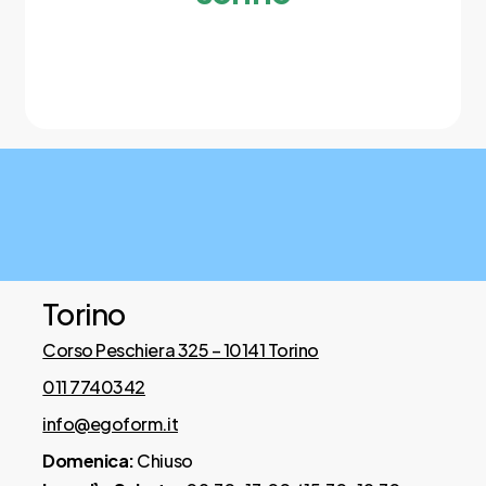
e riduce l’umidità corporea.
Tutti i rivestimenti sono altamente
resistenti all’usura, mantenendo
estetica e prestazioni nel tempo.
Imbottitura climatica
– Lato estivo in cotone
Cosa dicono di noi
– Lato invernale in lana
Torino
Corso Peschiera 325 – 10141 Torino
Totalmente sfoderabile su 4 lati
011 7740342
Dotato di cerniera perimetrale per
info@egoform.it
una rimozione completa e semplice
Domenica:
Chiuso
del rivestimento.