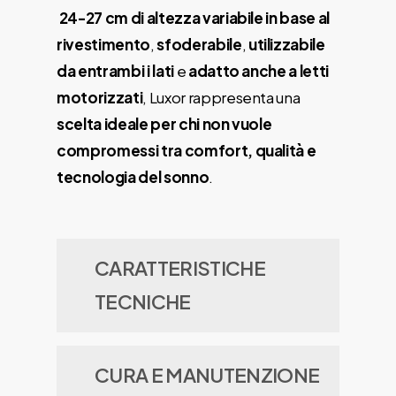
24-27 cm di altezza variabile in base al
rivestimento
,
sfoderabile
,
utilizzabile
da entrambi i lati
e
adatto anche a letti
motorizzati
, Luxor rappresenta una
scelta ideale per chi non vuole
compromessi tra comfort, qualità e
tecnologia del sonno
.
CARATTERISTICHE
TECNICHE
Materasso con 1600 molle
CURA E MANUTENZIONE
insacchettate progressive a 7 zone