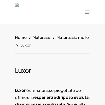
Skip
Menu
to
main
content
Home
Materassi
Materassi a molle
Luxor
Luxor
Luxor
è un materasso progettato per
offrire una
esperienza di riposo evoluta,
dinamica e personalizzata
. Grazie alla