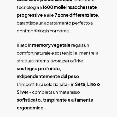
tecnologia a
1600 molle insacchettate
progressive
e alle
7 zone differenziate
,
garantisce un adattamento perfetto a
ogni morfologia corporea.
Il lato in
memory vegetale
regala un
comfort naturale e sostenibile, mentre la
struttura interna lavora per offrire
sostegno profondo,
indipendentemente dal peso
.
L’imbottitura selezionata – in
Seta, Lino o
Silver
– completa un materasso
sofisticato, traspirante e altamente
ergonomico
.