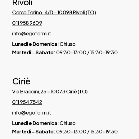
Rivoli
Adatto alle reti a doghe, anche
Corso Torino, 4/D – 10098 Rivoli (TO)
motorizzate
011 958 9609
info@egoform.it
Prodotto certificato come
Lunedì e Domenica:
Chiuso
Dispositivo Medico
Martedì – Sabato:
09:30–13:00 / 15:30–19:30
Detraibile fiscalmente secondo la
normativa vigente. Ideale per chi
cerca un riposo che rispetti i principi
Ciriè
di ergonomia e prevenzione
posturale.
Via Braccini,25 – 10073 Ciriè (TO)
011 954 7542
info@egoform.it
Lunedì e Domenica:
Chiuso
Martedì – Sabato:
09:30–13:00 / 15:30–19:30