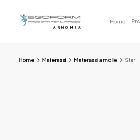
Skip
to
Pro
Home
main
content
Home
Materassi
Materassi a molle
Star