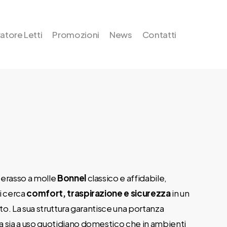
atore Letti
Promozioni
News
Contatti
erasso a molle
Bonnel
classico e affidabile,
i cerca
comfort, traspirazione e sicurezza
in un
o. La sua struttura garantisce una portanza
ta sia a uso quotidiano domestico che in ambienti