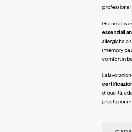
professionali
Grazie al riv
essenziali a
allergiche o s
(memory da un
comfort in ba
La lavorazion
certificazio
di qualità, a
prestazioni 
CARA