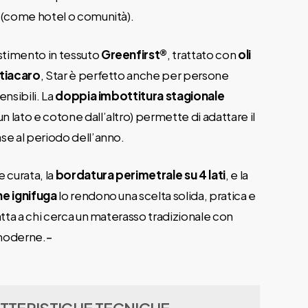
 (come hotel o comunità).
estimento in tessuto
Greenfirst®
, trattato con
oli
ntiacaro
, Star è perfetto anche per persone
ensibili. La
doppia imbottitura stagionale
 lato e cotone dall’altro) permette di adattare il
se al periodo dell’anno.
e curata, la
bordatura perimetrale su 4 lati
, e la
ne ignifuga
lo rendono una scelta solida, pratica e
datta a chi cerca un materasso tradizionale con
moderne.
–
TTERISTICHE TECNICHE