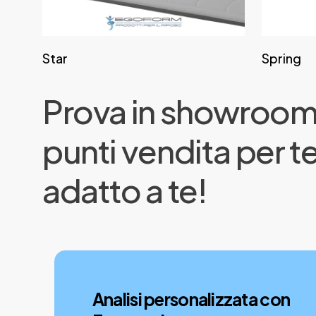
Leggi tutto
Star
Spring
Prova
in
showroom
punti
vendita
per
t
adatto
a
te!
Analisi personalizzata con