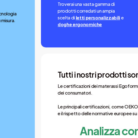
Prodotto i
Troverai una vasta gamma di
prodotti corredati un ampia
ecnologia
Conforme a
scelta di
letti personalizzabili
e
 misura
.
doghe ergonomiche
pubblici e p
Altezza t
Spessore g
funzionalit
Tutti i nostri prodotti so
Le certificazioni dei materassi Egoform
dei consumatori.
Le principali certificazioni, come OEK
e il rispetto delle normative europee su 
Analizza con