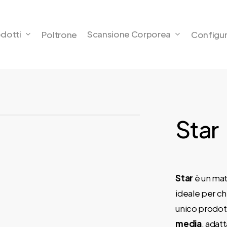
dotti
Scansione Corporea
Poltrone
Configur
Star
Star
è un mat
ideale per ch
unico prodott
media
, adat