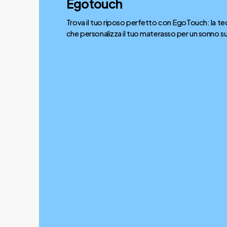
Egotouch
Trova il tuo riposo perfetto con EgoTouch: la t
che personalizza il tuo materasso per un sonno su