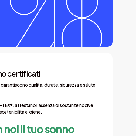
gnifugo certificato
lle normative di sicurezza per ambienti
rivati.
otale: 24 cm
eneroso per garantire comfort, estetica e
à.
no certificati
 garantiscono qualità, durate, sicurezza e salute
O-TEX®, attestano l’assenza di sostanze nocive
sostenibilità e igiene.
 noi il tuo sonno