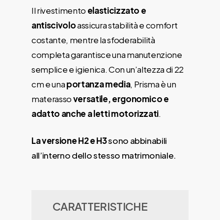
Il rivestimento
elasticizzato e
antiscivolo
assicura stabilità e comfort
costante, mentre la sfoderabilità
completa garantisce una manutenzione
semplice e igienica. Con un’altezza di 22
cm e una
portanza media
, Prisma è un
materasso
versatile, ergonomico e
adatto anche a letti motorizzati
.
La versione H2 e H3
sono abbinabili
all’interno dello stesso matrimoniale.
CARATTERISTICHE