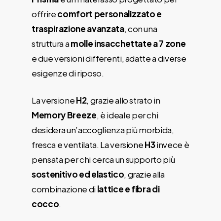
offrire
comfort personalizzato e
traspirazione avanzata
, con una
struttura a
molle insacchettate a 7 zone
e due versioni differenti, adatte a diverse
esigenze di riposo.
La versione
H2
, grazie allo strato in
Memory Breeze
, è ideale per chi
desidera un’accoglienza più morbida,
fresca e ventilata. La versione
H3
invece è
pensata per chi cerca un supporto più
sostenitivo ed elastico
, grazie alla
combinazione di
lattice e fibra di
cocco
.